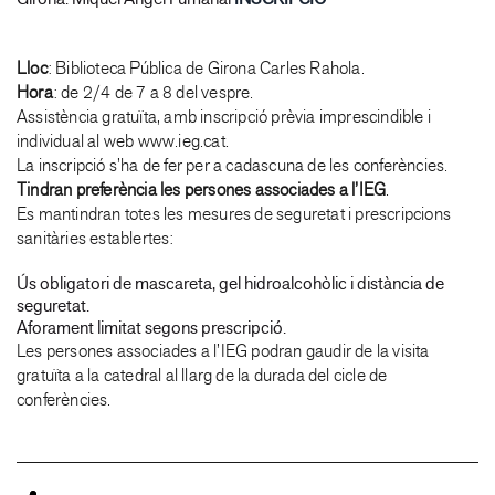
Lloc
: Biblioteca Pública de Girona Carles Rahola.
Hora
: de 2/4 de 7 a 8 del vespre.
Assistència gratuïta, amb inscripció prèvia imprescindible i
individual al web www.ieg.cat.
La inscripció s’ha de fer per a cadascuna de les conferències.
Tindran preferència les persones associades a l’IEG
.
Es mantindran totes les mesures de seguretat i prescripcions
sanitàries establertes:
Ús obligatori de mascareta, gel hidroalcohòlic i distància de
seguretat.
Aforament limitat segons prescripció.
Les persones associades a l’IEG podran gaudir de la visita
gratuïta a la catedral al llarg de la durada del cicle de
conferències.