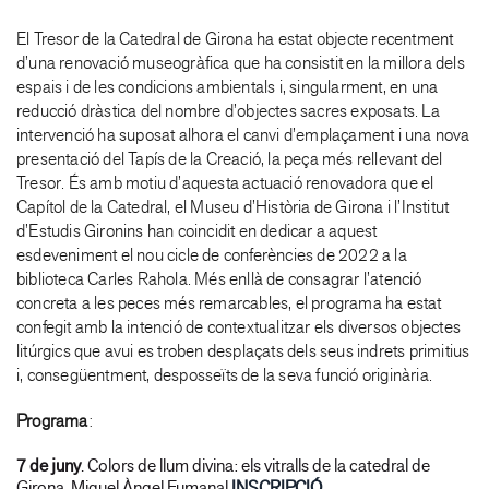
El Tresor de la Catedral de Girona ha estat objecte recentment
d’una renovació museogràfica que ha consistit en la millora dels
espais i de les condicions ambientals i, singularment, en una
reducció dràstica del nombre d’objectes sacres exposats. La
intervenció ha suposat alhora el canvi d’emplaçament i una nova
presentació del Tapís de la Creació, la peça més rellevant del
Tresor. És amb motiu d’aquesta actuació renovadora que el
Capítol de la Catedral, el Museu d’Història de Girona i l’Institut
d’Estudis Gironins han coincidit en dedicar a aquest
esdeveniment el nou cicle de conferències de 2022 a la
biblioteca Carles Rahola. Més enllà de consagrar l’atenció
concreta a les peces més remarcables, el programa ha estat
confegit amb la intenció de contextualitzar els diversos objectes
litúrgics que avui es troben desplaçats dels seus indrets primitius
i, consegüentment, desposseïts de la seva funció originària.
Programa
:
7 de juny
. Colors de llum divina: els vitralls de la catedral de
Girona. Miquel Àngel Fumanal
INSCRIPCIÓ