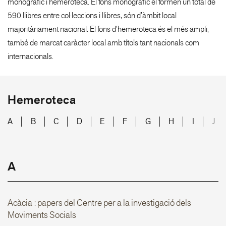
monogràfic i hemeroteca. El fons
monogràfic el formen un total de
590 llibres entre col·leccions i llibres, són d’àmbit local
majoritàriament nacional. El fons d’hemeroteca és el més ampli,
també de marcat caràcter local
amb títols tant nacionals com
internacionals.
Hemeroteca
A
B
C
D
E
F
G
H
I
J
A
Acàcia : papers del Centre per a la investigació dels
Moviments Socials