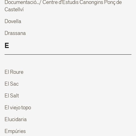
Documentació.../ Centre d'Estudis Canongins Ponç de
Castellví
Dovella
Drassana
E
El Roure
El Sac
El Salt
El viejo topo
Elucidaria
Empúries