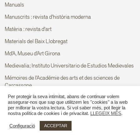
Manuals
Manuscrits : revista d'història moderna
Matèria : revista d'art
Materials del Baix Llobregat
Md'A, Museu d'Art Girona
Medievalia; Instituto Universitario de Estudios Medievales
Mémoires de l'Académie des arts et des sciences de
Carcassone
Memoria ... / Consejo Superior de Investigaciones
Per protegir la seva intimitat, abans de continuar volem
assegurar-nos que sap que utilitzem les "cookies" a la web
Científicas, Delegación de Barcelona
per millorar la vostra lectura. Si vol saber més, pot llegir la
nostra política de cookies i de privacitat.
LLEGEIX MÉS
.
Memoria ... / Consejo Superior de Investigaciones
Científicas, Delegación de Valencia
ACCEPTAR
Configuració
Memoria ... / Universidad de Barcelona, Instituto de