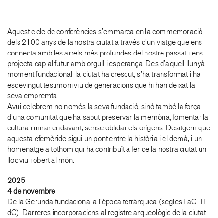
Aquest cicle de conferències s’emmarca en la commemoració
dels 2100 anys de la nostra ciutat a través d’un viatge que ens
connecta amb les arrels més profundes del nostre passat i ens
projecta cap al futur amb orgull i esperança. Des d’aquell llunyà
moment fundacional, la ciutat ha crescut, s’ha transformat i ha
esdevingut testimoni viu de generacions que hi han deixat la
seva empremta.
Avui celebrem no només la seva fundació, sinó també la força
d’una comunitat que ha sabut preservar la memòria, fomentar la
cultura i mirar endavant, sense oblidar els orígens. Desitgem que
aquesta efemèride sigui un pont entre la història i el demà, i un
homenatge a tothom qui ha contribuït a fer de la nostra ciutat un
lloc viu i obert al món.
2025
4 de novembre
De la Gerunda fundacional a l’època tetràrquica (segles I aC-III
dC). Darreres incorporacions al registre arqueològic de la ciutat