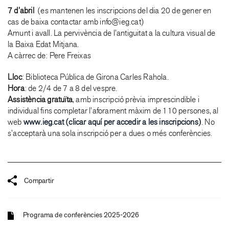
7 d’abril
(es mantenen les inscripcions del dia 20 de gener en
cas de baixa contactar amb info@ieg.cat)
Amunt i avall. La pervivència de l’antiguitat a la cultura visual de
la Baixa Edat Mitjana.
A càrrec de: Pere Freixas
Lloc
: Biblioteca Pública de Girona Carles Rahola.
Hora
: de 2/4 de 7 a 8 del vespre.
Assistència gratuïta
, amb inscripció prèvia imprescindible i
individual fins completar l’aforament màxim de 110 persones, al
web
www.ieg.cat (clicar aquí per accedir a les inscripcions)
. No
s’acceptarà una sola inscripció per a dues o més conferències.
Compartir
Programa de conferències 2025-2026