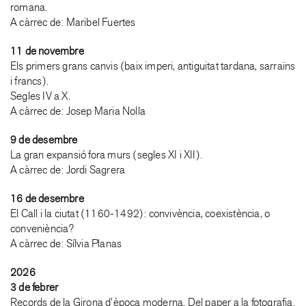
romana.
A càrrec de: Maribel Fuertes
11 de novembre
Els primers grans canvis (baix imperi, antiguitat tardana, sarraïns
i francs).
Segles IV a X.
A càrrec de: Josep Maria Nolla
9 de desembre
La gran expansió fora murs (segles XI i XII).
A càrrec de: Jordi Sagrera
16 de desembre
El Call i la ciutat (1160-1492): convivència, coexistència, o
conveniència?
A càrrec de: Sílvia Planas
2026
3 de febrer
Records de la Girona d’època moderna. Del paper a la fotografia.