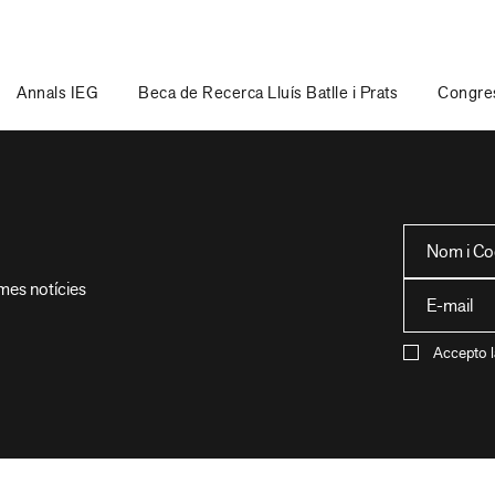
Annals IEG
Beca de Recerca Lluís Batlle i Prats
Congres
imes notícies
Accepto l