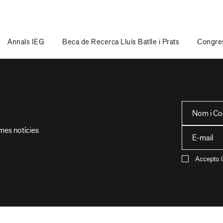
Annals IEG
Beca de Recerca Lluís Batlle i Prats
Congres
imes notícies
Accepto l