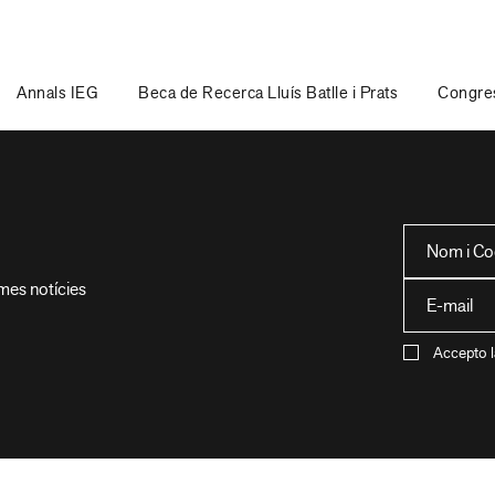
Annals IEG
Beca de Recerca Lluís Batlle i Prats
Congres
imes notícies
Accepto l