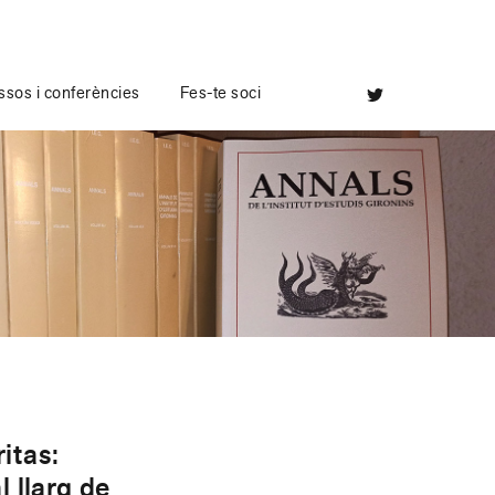
sos i conferències
Fes-te soci
itas:
l llarg de