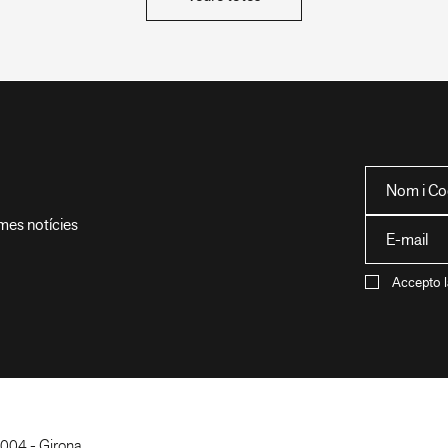
imes notícies
Accepto l
7004 - Girona