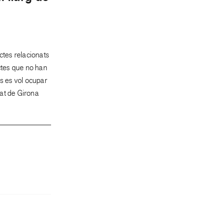
ctes relacionats
ectes que no han
és es vol ocupar
tat de Girona