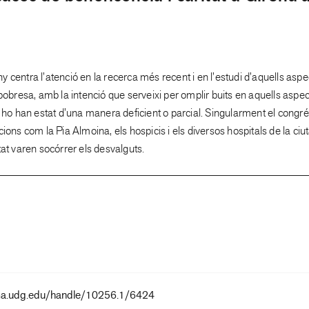
 centra l’atenció en la recerca més recent i en l’estudi d’aquells aspe
 pobresa, amb la intenció que serveixi per omplir buits en aquells asp
e ho han estat d’una manera deficient o parcial. Singularment el congr
cions com la Pia Almoina, els hospicis i els diversos hospitals de la ciu
tat varen socórrer els desvalguts.
ma.udg.edu/handle/10256.1/6424