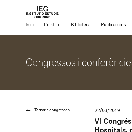
Inici
L’institut
Biblioteca
Publicacions
Congressos i conferèncie
Tornar a congressos
22/03/2019
VI Congrés 
Hospitals, 