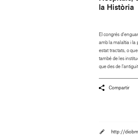
la Història
El congrés d’enguany
amb la malaltia i la
estat tractats, o qu
també de les institu
que des de l’antigui
Compartir
http://diob