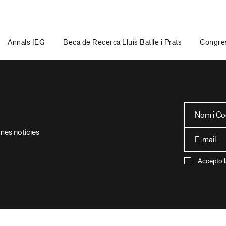
Annals IEG
Beca de Recerca Lluís Batlle i Prats
Congres
imes notícies
Accepto l