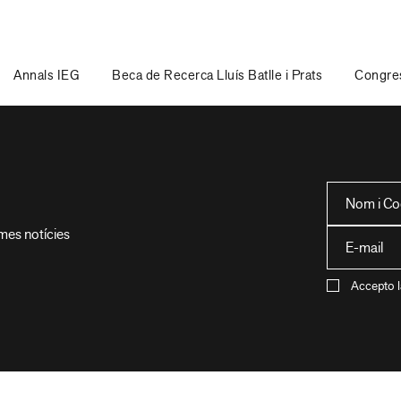
Annals IEG
Beca de Recerca Lluís Batlle i Prats
Congres
imes notícies
Accepto l